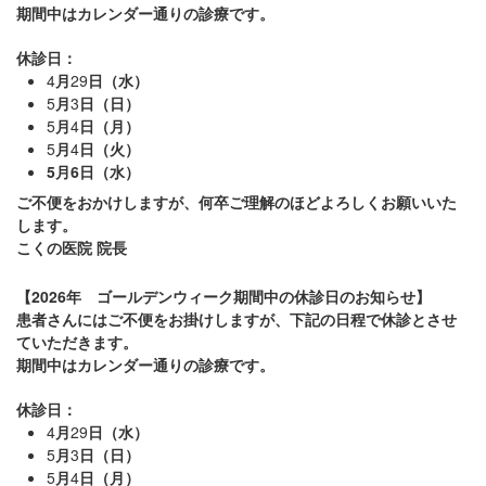
期間中はカレンダー通りの診療です。
休診日：
4
月
29
日（水）
5
月
3
日（日）
5
月
4
日（月）
5
月
4
日（火）
5月6日（水）
ご不便をおかけしますが、何卒ご理解のほどよろしくお願いいた
します。
こくの医院
院長
【2026年 ゴールデンウィーク期間中の休診日のお知らせ】
患者さんにはご不便をお掛けしますが、下記の日程で休診とさせ
ていただきます。
期間中はカレンダー通りの診療です。
休診日：
4
月
29
日（水）
5
月
3
日（日）
5
月
4
日（月）