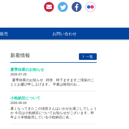
お問い合わせ
Twitter
Facebookページ
販売
お問い合わせ
新着情報
一覧
夏季休業のお知らせ
2026-07-29
夏季休業のお知らせ 拝啓 時下ますますご清栄のこ
ととお慶び申し上げます。 平素は格別のお...
小粒納豆について
2026-06-04
暑くなってきたこの頃皆さんはいかがお過ごしでしょう
か 今日は小粒納豆についてお知らせがございます。昨
年より本格販売している小粒納豆に名...